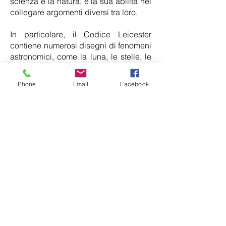
scienza e la natura, e la sua abilità nel
collegare argomenti diversi tra loro.
In particolare, il Codice Leicester
contiene numerosi disegni di fenomeni
astronomici, come la luna, le stelle, le
comete e gli eclissi, e rappresenta uno
dei primi tentativi di creare una
Phone
Email
Facebook
cartografia del cielo notturno. Il
manoscritto contiene anche disegni di
paesaggi, di fiumi e di montagne, che
dimostrano l'interesse di Leonardo per
la geologia e la geografia.
Il valore del Codice Leicester non è
solo storico e culturale, ma anche
scientifico, in quanto molti dei concetti
e delle idee esposte da Leonardo
sono stati successivamente confermati
dalla scienza moderna. Il manoscritto è
stato acquisito da Bill Gates nel 1994,